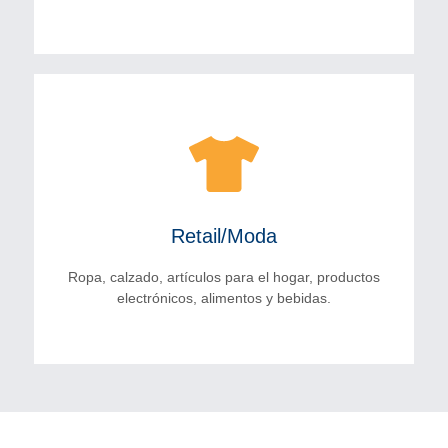
Industrial
Materias primas como metales (acero, aluminio),
plásticos, productos químicos, textiles, madera, entre
otros, que son utilizados en la fabricación de
productos.
Retail/Moda
CONTÁCTANOS
Ropa, calzado, artículos para el hogar, productos
electrónicos, alimentos y bebidas.
Retail/Moda