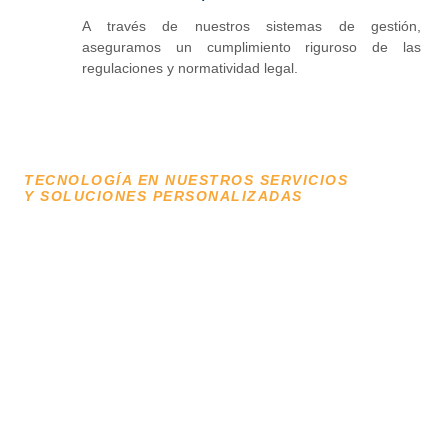
A través de nuestros sistemas de gestión,
aseguramos un cumplimiento riguroso de las
regulaciones y normatividad legal.
TECNOLOGÍA EN NUESTROS SERVICIOS
Y SOLUCIONES PERSONALIZADAS
Ventajas competitivas ¡Para
todos nuestros clientes!
Servicios eficientes y ágiles, respaldados por un profundo
conocimiento de las regulaciones aduaneras locales e
internacionales, proporcionando a nuestros clientes un
asesoramiento especializado, precisión en la documentación y
una gestión confiable para agilizar sus operaciones de
comercio internacional.