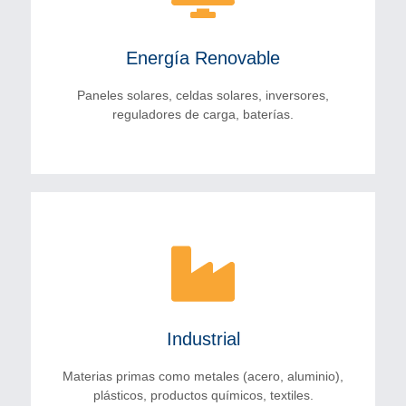
medicamentos, tecnología médica. Productos
biofarmacéuticos, vacunas, productos de cuidado
personal, equipos de diagnóstico.
Energía Renovable
CONTÁCTANOS
Paneles solares, celdas solares, inversores,
reguladores de carga, baterías.
Energía Renovable
Paneles solares, celdas solares, inversores,
reguladores de carga, baterías, turbinas hidráulicas,
sistemas de compuertas, equipos de control, entre
otros.
Industrial
CONTÁCTANOS
Materias primas como metales (acero, aluminio),
plásticos, productos químicos, textiles.